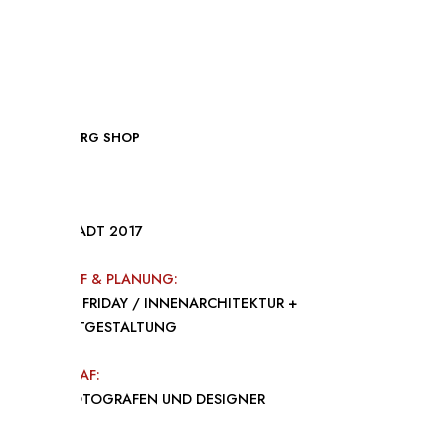
WOODBERG SHOP
OBJEKT
DARMSTADT 2017
ENTWURF & PLANUNG:
WHYTHEFRIDAY / INNENARCHITEKTUR +
PRODUKTGESTALTUNG
FOTOGRAF:
FOOB FOTOGRAFEN UND DESIGNER