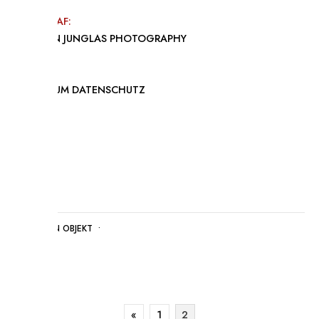
FOTOGRAF:
STEPHAN JUNGLAS PHOTOGRAPHY
IMPRESSUM
DATENSCHUTZ
POSTED IN
OBJEKT
•
«
1
2