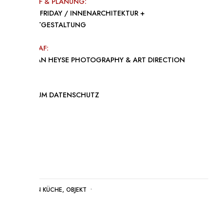
ENTWURF & PLANUNG:
WHYTHEFRIDAY / INNENARCHITEKTUR +
PRODUKTGESTALTUNG
FOTOGRAF:
CHRISTIAN HEYSE PHOTOGRAPHY & ART DIRECTION
IMPRESSUM
DATENSCHUTZ
POSTED IN
KÜCHE
,
OBJEKT
•