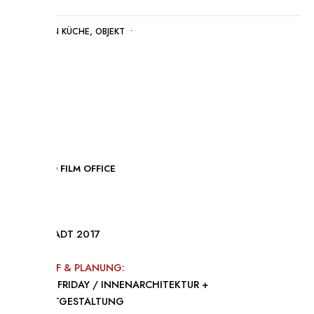
POSTED IN
KÜCHE
,
OBJEKT
•
VOLLBILD FILM OFFICE
OBJEKT
DARMSTADT 2017
ENTWURF & PLANUNG:
WHYTHEFRIDAY / INNENARCHITEKTUR +
PRODUKTGESTALTUNG