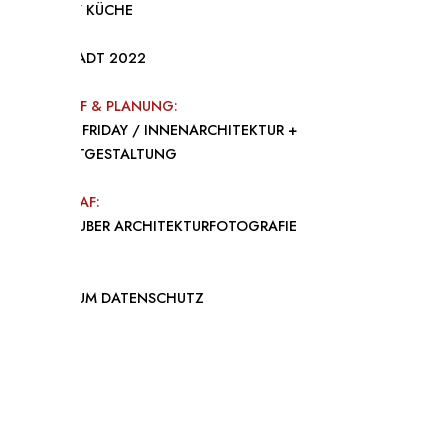
OBJEKT / KÜCHE
DARMSTADT 2022
ENTWURF & PLANUNG:
WHYTHEFRIDAY / INNENARCHITEKTUR +
PRODUKTGESTALTUNG
FOTOGRAF:
LARS GRUBER ARCHITEKTURFOTOGRAFIE
IMPRESSUM
DATENSCHUTZ